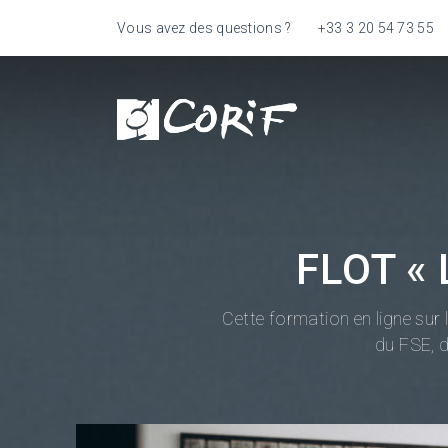
Vous avez des questions ?
+33 3 20 54 73 55
FLOT «
Cette formation en ligne sur 
du FSE, 