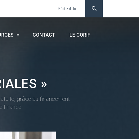
S'identifier
URCES
CONTACT
LE CORIF
IALES »
gratuite, grâce au financement
e-France.