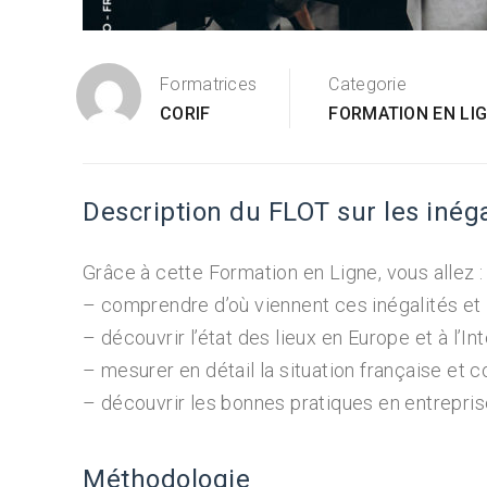
Formatrices
Categorie
CORIF
FORMATION EN LI
Description du FLOT sur les inégal
Grâce à cette Formation en Ligne, vous allez :
– comprendre d’où viennent ces inégalités e
– découvrir l’état des lieux en Europe et à l’In
– mesurer en détail la situation française et c
– découvrir les bonnes pratiques en entrepri
Méthodologie