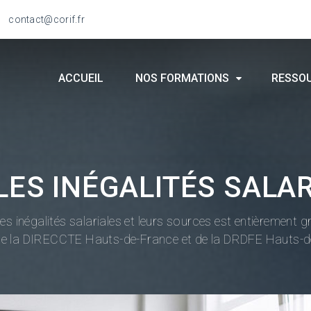
contact@corif.fr
ACCUEIL
NOS FORMATIONS
RESSO
 LES INÉGALITÉS SALAR
les inégalités salariales et leurs sources est entièrement 
de la DIRECCTE Hauts-de-France et de la DRDFE Hauts-d