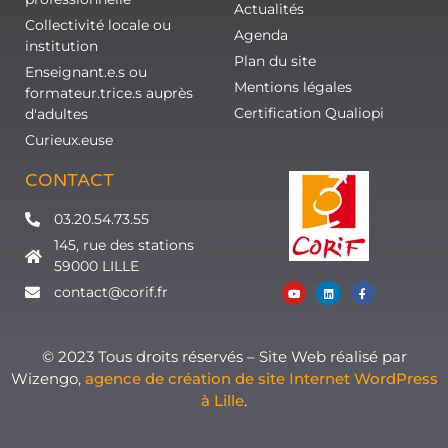
Actualités
Collectivité locale ou
Agenda
institution
Plan du site
Enseignant.e.s ou
Mentions légales
formateur.trice.s auprès
Certification Qualiopi
d'adultes
Curieux.euse
CONTACT
03.20.54.73.55
145, rue des stations
59000 LILLE
contact@corif.fr
© 2023 Tous droits réservés – Site Web réalisé par
Wizengo,
agence de création de site Internet WordPress
à Lille
.