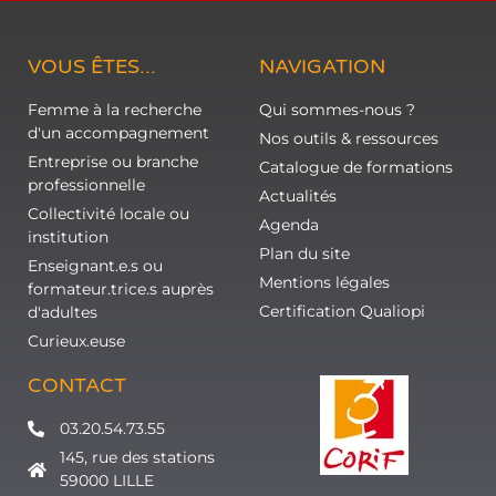
VOUS ÊTES...
NAVIGATION
Femme à la recherche
Qui sommes-nous ?
d'un accompagnement
Nos outils & ressources
Entreprise ou branche
Catalogue de formations
professionnelle
Actualités
Collectivité locale ou
Agenda
institution
Plan du site
Enseignant.e.s ou
Mentions légales
formateur.trice.s auprès
Certification Qualiopi
d'adultes
Curieux.euse
CONTACT
03.20.54.73.55
145, rue des stations
59000 LILLE