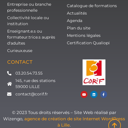
Entreprise ou branche
Catalogue de formations
professionnelle
Actualités
Collectivité locale ou
Agenda
institution
Plan du site
Enseignant.e.s ou
Mentions légales
formateur.trice.s auprès
Certification Qualiopi
d'adultes
Curieux.euse
CONTACT
03.20.54.73.55
145, rue des stations
59000 LILLE
contact@corif.fr
© 2023 Tous droits réservés – Site Web réalisé par
Wizengo,
agence de création de site Internet WordPress
à Lille
.