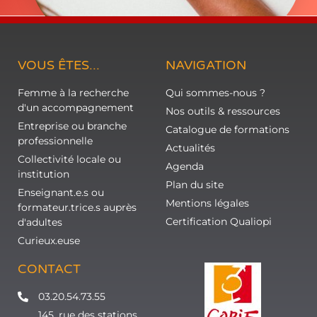
VOUS ÊTES...
NAVIGATION
Femme à la recherche
Qui sommes-nous ?
d'un accompagnement
Nos outils & ressources
Entreprise ou branche
Catalogue de formations
professionnelle
Actualités
Collectivité locale ou
Agenda
institution
Plan du site
Enseignant.e.s ou
Mentions légales
formateur.trice.s auprès
Certification Qualiopi
d'adultes
Curieux.euse
CONTACT
03.20.54.73.55
145, rue des stations