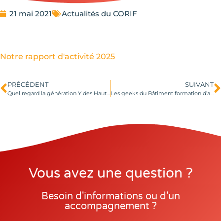
21 mai 2021
Actualités du CORIF
Notre rapport d'activité 2025
PRÉCÉDENT
SUIVANT
Quel regard la génération Y des Hauts-de-France porte-t-elle sur l’égalité professionnelle ? Une enquête réalisée par le CORIF en 2018 à la demande de la DIRECCTE Hauts-de-France.
Les geeks du Bâtiment formation d’agent polyvalent de maintenance de bâtiment – Information Collective et entretiens les 8 14 et 22 juin 2021
Vous avez une question ?
Besoin d'informations ou d'un
accompagnement ?