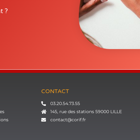
t ?
CONTACT
03.20.54.73.55
es
145, rue des stations 59000 LILLE
ions
contact@corif.fr