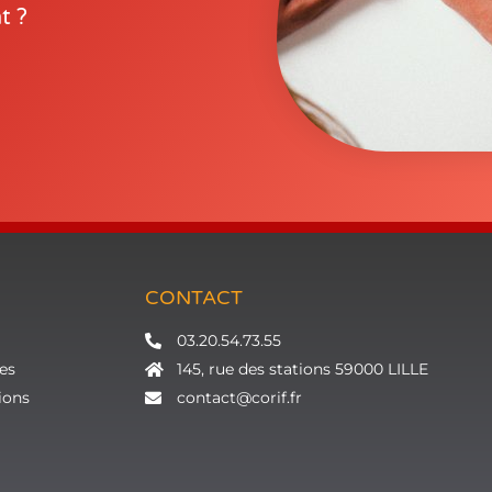
t ?
CONTACT
03.20.54.73.55
es
145, rue des stations 59000 LILLE
ions
contact@corif.fr