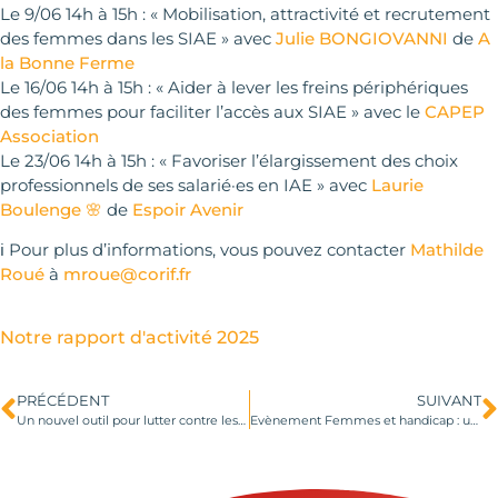
Le 9/06 14h à 15h : « Mobilisation, attractivité et recrutement
des femmes dans les SIAE » avec
Julie BONGIOVANNI
de
A
la Bonne Ferme
Le 16/06 14h à 15h : « Aider à lever les freins périphériques
des femmes pour faciliter l’accès aux SIAE » avec le
CAPEP
Association
Le 23/06 14h à 15h : « Favoriser l’élargissement des choix
professionnels de ses salarié·es en IAE » avec
Laurie
Boulenge 🌸
de
Espoir Avenir
ℹ️ Pour plus d’informations, vous pouvez contacter
Mathilde
Roué
à
mroue@corif.fr
Notre rapport d'activité 2025
PRÉCÉDENT
SUIVANT
Un nouvel outil pour lutter contre les LGBTphobies : découvrez le jeu REPLIK !
Evènement Femmes et handicap : un combat pour l’égalité