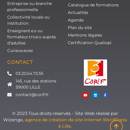
Entreprise ou branche
Catalogue de formations
professionnelle
Actualités
Collectivité locale ou
Agenda
institution
Plan du site
Enseignant.e.s ou
Mentions légales
formateur.trice.s auprès
Certification Qualiopi
d'adultes
Curieux.euse
CONTACT
03.20.54.73.55
145, rue des stations
59000 LILLE
contact@corif.fr
© 2023 Tous droits réservés – Site Web réalisé par
Wizengo,
agence de création de site Internet WordPress
à Lille
.