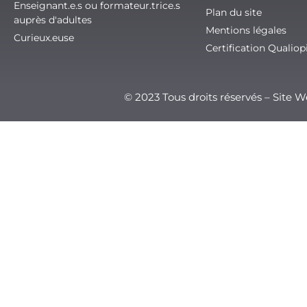
Enseignant.e.s ou formateur.trice.s
Plan du site
auprès d'adultes
Mentions légales
Curieux.euse
Certification Qualiop
© 2023 Tous droits réservés – Site 