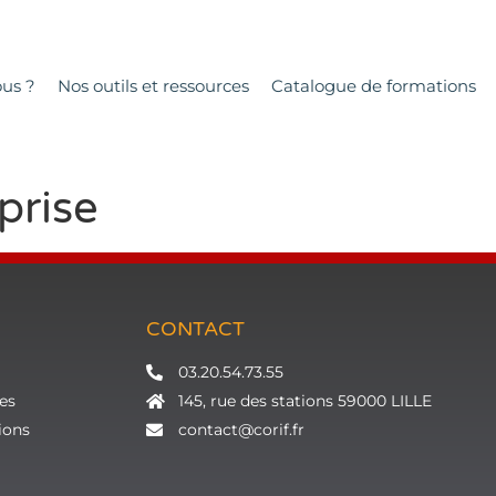
us ?
Nos outils et ressources
Catalogue de formations
prise
CONTACT
03.20.54.73.55
es
145, rue des stations 59000 LILLE
ions
contact@corif.fr