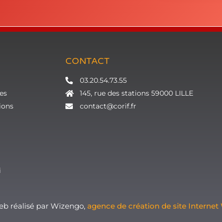
CONTACT
03.20.54.73.55
es
145, rue des stations 59000 LILLE
ions
contact@corif.fr
i
Web réalisé par Wizengo,
agence de création de site Internet 