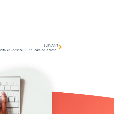
SUIVANT
Gestion de la crise COVID vue par une actrice du monde hospitalier Christine KEUP Cadre de la santé, présidente BPW Lille le 13 octobre 2020 19h00 Novotel Lille