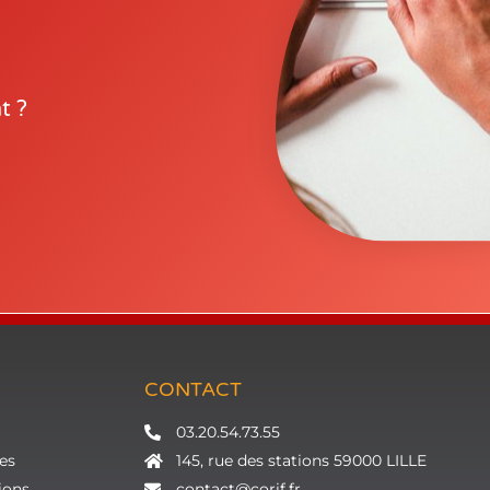
t ?
CONTACT
03.20.54.73.55
es
145, rue des stations 59000 LILLE
ions
contact@corif.fr