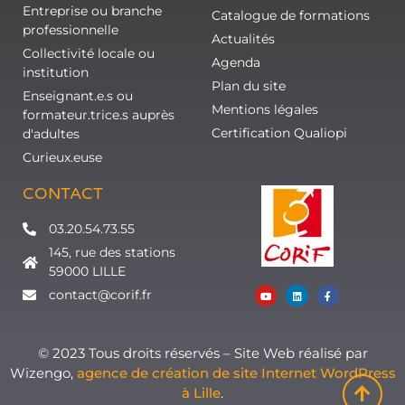
Entreprise ou branche
Catalogue de formations
professionnelle
Actualités
Collectivité locale ou
Agenda
institution
Plan du site
Enseignant.e.s ou
Mentions légales
formateur.trice.s auprès
Certification Qualiopi
d'adultes
Curieux.euse
CONTACT
03.20.54.73.55
145, rue des stations
59000 LILLE
contact@corif.fr
© 2023 Tous droits réservés – Site Web réalisé par
Wizengo,
agence de création de site Internet WordPress
à Lille
.