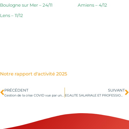
Boulogne sur Mer – 24/11 Amiens – 4/12
Lens – 11/12
Notre rapport d'activité 2025
PRÉCÉDENT
SUIVANT
Gestion de la crise COVID vue par une actrice du monde hospitalier Christine KEUP Cadre de la santé, présidente BPW Lille le 13 octobre 2020 19h00 Novotel Lille
EGALITE SALARIALE ET PROFESSIONNELLE DANS L’ENTREPRISE Comment répondre aux obligations légales ?