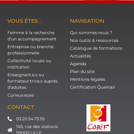
VOUS ÊTES...
NAVIGATION
Femme à la recherche
Qui sommes-nous ?
d'un accompagnement
Nos outils & ressources
Entreprise ou branche
Catalogue de formations
professionnelle
Actualités
Collectivité locale ou
Agenda
institution
Plan du site
Enseignant.e.s ou
Mentions légales
formateur.trice.s auprès
Certification Qualiopi
d'adultes
Curieux.euse
CONTACT
03.20.54.73.55
145, rue des stations
59000 LILLE