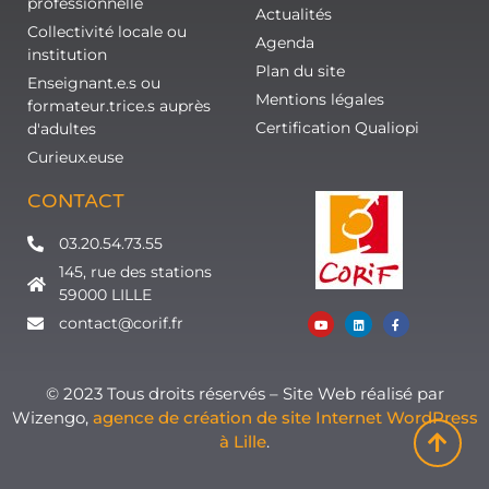
professionnelle
Actualités
Collectivité locale ou
Agenda
institution
Plan du site
Enseignant.e.s ou
Mentions légales
formateur.trice.s auprès
Certification Qualiopi
d'adultes
Curieux.euse
CONTACT
03.20.54.73.55
145, rue des stations
59000 LILLE
contact@corif.fr
© 2023 Tous droits réservés – Site Web réalisé par
Wizengo,
agence de création de site Internet WordPress
à Lille
.