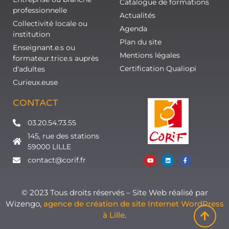
Catalogue de formations
professionnelle
Actualités
Collectivité locale ou
Agenda
institution
Plan du site
Enseignant.e.s ou
Mentions légales
formateur.trice.s auprès
Certification Qualiopi
d'adultes
Curieux.euse
CONTACT
03.20.54.73.55
145, rue des stations
59000 LILLE
contact@corif.fr
© 2023 Tous droits réservés – Site Web réalisé par
Wizengo,
agence de création de site Internet WordPress
à Lille
.