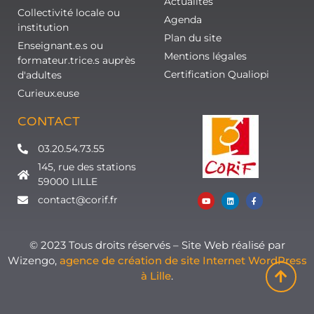
Actualités
Collectivité locale ou
Agenda
institution
Plan du site
Enseignant.e.s ou
Mentions légales
formateur.trice.s auprès
Certification Qualiopi
d'adultes
Curieux.euse
CONTACT
03.20.54.73.55
145, rue des stations
59000 LILLE
contact@corif.fr
© 2023 Tous droits réservés – Site Web réalisé par
Wizengo,
agence de création de site Internet WordPress
à Lille
.