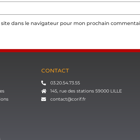
site dans le navigateur pour mon prochain commentai
CONTACT
03.20.54.73.55
es
145, rue des stations 59000 LILLE
ions
contact@corif.fr
i