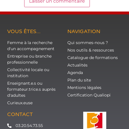
VOUS ÊTES...
NAVIGATION
Femme à la recherche
Qui sommes-nous ?
d'un accompagnement
Nos outils & ressources
Entreprise ou branche
Catalogue de formations
professionnelle
Actualités
Collectivité locale ou
Agenda
institution
Plan du site
Enseignant.e.s ou
Mentions légales
formateur.trice.s auprès
Certification Qualiopi
d'adultes
Curieux.euse
CONTACT
03.20.54.73.55