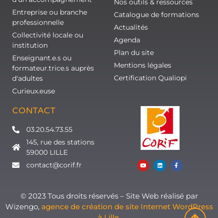
Nos outils & ressources
Entreprise ou branche
Catalogue de formations
professionnelle
Actualités
Collectivité locale ou
Agenda
institution
Plan du site
Enseignant.e.s ou
Mentions légales
formateur.trice.s auprès
Certification Qualiopi
d'adultes
Curieux.euse
CONTACT
03.20.54.73.55
145, rue des stations
59000 LILLE
contact@corif.fr
© 2023 Tous droits réservés – Site Web réalisé par
Wizengo,
agence de création de site Internet WordPress
à Lille
.