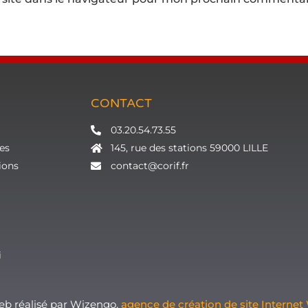
CONTACT
03.20.54.73.55
es
145, rue des stations 59000 LILLE
ions
contact@corif.fr
i
Web réalisé par Wizengo,
agence de création de site Internet 