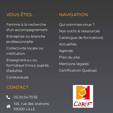
VOUS ÊTES...
NAVIGATION
Femme à la recherche
Qui sommes-nous ?
d'un accompagnement
Nos outils & ressources
Entreprise ou branche
Catalogue de formations
professionnelle
Actualités
Collectivité locale ou
Agenda
institution
Plan du site
Enseignant.e.s ou
Mentions légales
formateur.trice.s auprès
Certification Qualiopi
d'adultes
Curieux.euse
CONTACT
03.20.54.73.55
145, rue des stations
59000 LILLE