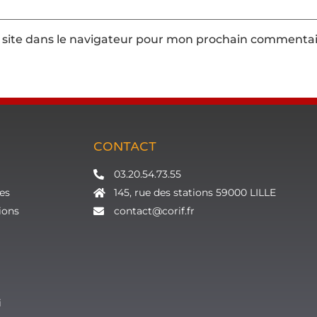
site dans le navigateur pour mon prochain commentai
CONTACT
03.20.54.73.55
es
145, rue des stations 59000 LILLE
ions
contact@corif.fr
i