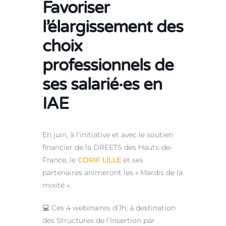
Favoriser
l’élargissement des
choix
professionnels de
ses salarié·es en
IAE
En juin, à l’initiative et avec le soutien
financier de la DREETS des Hauts-de-
France, le
CORIF LILLE
et ses
partenaires animeront les « Mardis de la
mixité ».
💻 Ces 4 webinaires d’1h, à destination
des Structures de l’Insertion par