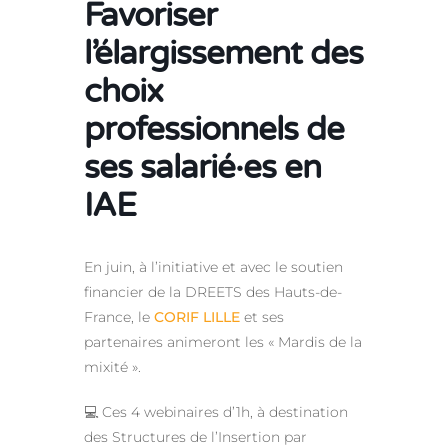
Favoriser
l’élargissement des
choix
professionnels de
ses salarié·es en
IAE
En juin, à l’initiative et avec le soutien
financier de la DREETS des Hauts-de-
France, le
CORIF LILLE
et ses
partenaires animeront les « Mardis de la
mixité ».
💻 Ces 4 webinaires d’1h, à destination
des Structures de l’Insertion par